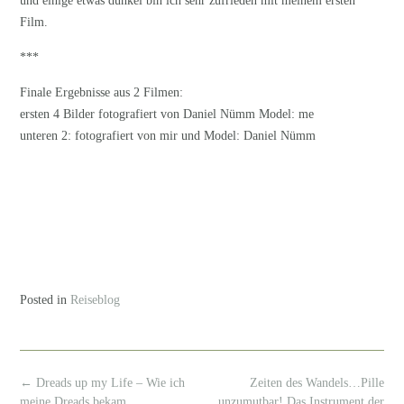
und einige etwas dunkel bin ich sehr zufrieden mit meinem ersten
Film.
***
Finale Ergebnisse aus 2 Filmen:
ersten 4 Bilder fotografiert von Daniel Nümm Model: me
unteren 2: fotografiert von mir und Model: Daniel Nümm
Posted in
Reiseblog
Post
←
Dreads up my Life – Wie ich
Zeiten des Wandels…Pille
navigation
meine Dreads bekam
unzumutbar! Das Instrument der