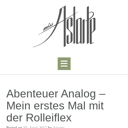
Skip
to
content
Abenteuer Analog –
Mein erstes Mal mit
der Rolleiflex
Posted on
10. April 2017
by
Astarte