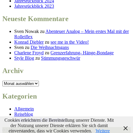
Jahresrückblick 2024
Jahresrückblick 2023
Neueste Kommentare
Sven Nowak
zu
Abenteuer Analog – Mein erstes Mal mit der
Rolleiflex
Konrad Diebler
zu
see me in the Video!
Sven
zu
Die Weihnachtsgans
Charlene Froyd
zu
Grenzerfahrung- Hänge-Bondage
Style Blog
zu
Stimmungsgeschwür
Archiv
Archiv
Kategorien
Allgemein
Reiseblog
Tiefenrausch & Höhenkoller
Cookies erleichtern die Bereitstellung unserer Dienste. Mit
der Nutzung unserer Dienste erklären Sie sich damit
(c) Miss Astarte 2026
einverstanden, dass wir Cookies verwenden.
Weitere