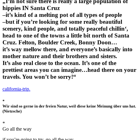
„I’m not sure there is really a large population of
hippies IN Santa Cruz
–it’s kind of a melting pot of all types of people
–but if you’re looking for some really beautiful
scenery, kind people, and totally peaceful chillin‘,
head to one of the towns a little bit north of Santa
Cruz. Felton, Boulder Creek, Bonny Doon…
it’s way mellow there, and everyone’s basically into
mother nature and their brothers and sisters.
It’s also real close to the ocean. It’s one of the
prettiest areas you can imagine…head there on your
travels. You won’t be sorry!“
california-trip.
*
Wir sind so gerne in der freien Natur, weil diese keine Meinung über uns hat.
(Nietzsche)
*
Go all the way
if you’re going to try, go all the way.