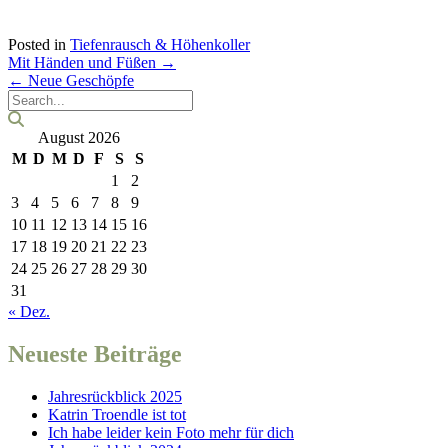
Posted in
Tiefenrausch & Höhenkoller
Post
Mit Händen und Füßen
→
navigation
←
Neue Geschöpfe
August 2026
M
D
M
D
F
S
S
1
2
3
4
5
6
7
8
9
10
11
12
13
14
15
16
17
18
19
20
21
22
23
24
25
26
27
28
29
30
31
« Dez.
Neueste Beiträge
Jahresrückblick 2025
Katrin Troendle ist tot
Ich habe leider kein Foto mehr für dich