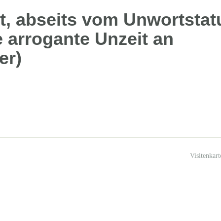
ert, abseits vom Unwortstat
e arrogante Unzeit an
er)
Visitenkar