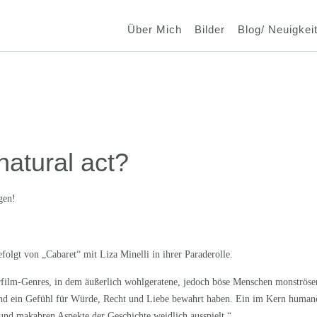
Über Mich
Bilder
Blog/ Neuigkei
natural act?
gen!
folgt von „Cabaret“ mit Liza Minelli in ihrer Paraderolle.
film-Genres, in dem äußerlich wohlgeratene, jedoch böse Menschen monströse
lend ein Gefühl für Würde, Recht und Liebe bewahrt haben. Ein im Kern human
 und makabren Aspekte der Geschichte weidlich ausspielt.“