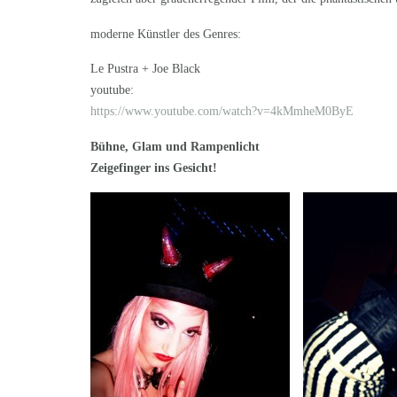
moderne Künstler des Genres:
Le Pustra + Joe Black
youtube:
https://www.youtube.com/watch?v=4kMmheM0ByE
Bühne, Glam und Rampenlicht
Zeigefinger ins Gesicht!