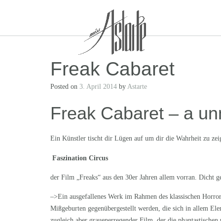
Skip
to
content
Freak Cabaret
Posted on
3. April 2014
by
Astarte
Freak Cabaret – a un
Ein Künstler tischt dir Lügen auf um dir die Wahrheit zu zei
Faszination Circus
der Film „Freaks“ aus den 30er Jahren allem vorran. Dicht ge
–>Ein ausgefallenes Werk im Rahmen des klassischen Horror
Mißgeburten gegenübergestellt werden, die sich in allem E
zugleich aber grauenerregender Film, der die phantastischen