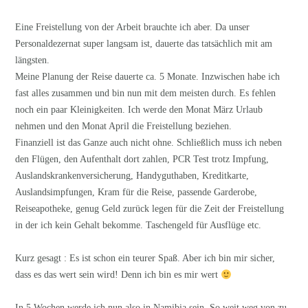
Eine Freistellung von der Arbeit brauchte ich aber. Da unser
Personaldezernat super langsam ist, dauerte das tatsächlich mit am
längsten.
Meine Planung der Reise dauerte ca. 5 Monate. Inzwischen habe ich
fast alles zusammen und bin nun mit dem meisten durch. Es fehlen
noch ein paar Kleinigkeiten. Ich werde den Monat März Urlaub
nehmen und den Monat April die Freistellung beziehen.
Finanziell ist das Ganze auch nicht ohne. Schließlich muss ich neben
den Flügen, den Aufenthalt dort zahlen, PCR Test trotz Impfung,
Auslandskrankenversicherung, Handyguthaben, Kreditkarte,
Auslandsimpfungen, Kram für die Reise, passende Garderobe,
Reiseapotheke, genug Geld zurück legen für die Zeit der Freistellung
in der ich kein Gehalt bekomme. Taschengeld für Ausflüge etc.
Kurz gesagt : Es ist schon ein teurer Spaß. Aber ich bin mir sicher,
dass es das wert sein wird! Denn ich bin es mir wert
In 5 Wochen werde ich nun also in Namibia sein. So weit weg von zu