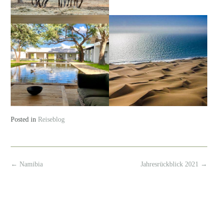
Posted in
Reiseblog
Post
←
Namibia
Jahresrückblick 2021
→
navigation