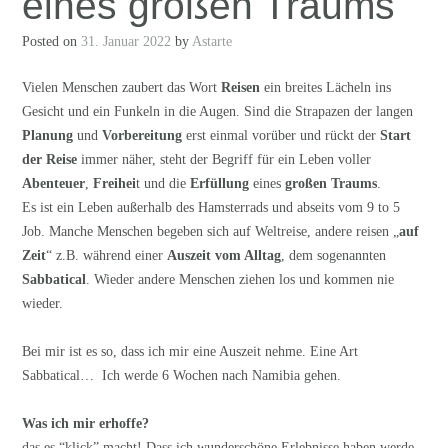
eines großen Traums
Posted on
31. Januar 2022
by
Astarte
Vielen Menschen zaubert das Wort
Reisen
ein breites Lächeln ins
Gesicht und ein Funkeln in die Augen. Sind die Strapazen der langen
Planung
und
Vorbereitung
erst einmal vorüber und rückt der
Start
der Reise
immer näher, steht der Begriff für ein Leben voller
Abenteuer
,
Freihei
t und die
Erfüllung
eines
großen Traums
.
Es ist ein Leben außerhalb des Hamsterrads und abseits vom 9 to 5
Job. Manche Menschen begeben sich auf Weltreise, andere reisen „
auf
Zeit
“ z.B. während einer
Auszeit vom Alltag
, dem sogenannten
Sabbatical
. Wieder andere Menschen ziehen los und kommen nie
wieder.
Bei mir ist es so, dass ich mir eine Auszeit nehme. Eine Art
Sabbatical… Ich werde 6 Wochen nach Namibia gehen.
Was ich mir erhoffe?
das es “klick” macht! Dass ich wunderschöne Erlebnisse haben werde