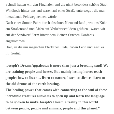
Schnell hatten wir den Flughafen und die nicht besonders schöne Stadt
Windhoek hinter uns und waren auf einer Straße unterwegs , die man
hierzulande Feldweg nennen würde.
Nach einer Stunde Fahrt durch absolutes Niemandsland , wo uns Kühe
am Straßenrand und Affen auf Verkehrsschildern grüßten , waren wir
auf der Sandwerf Farm hinter dem kleinen Örtchen Dordabis
angekommen.
Hier, an diesem magischen Fleckchen Erde, haben Leon und Annika
ihr Gestüt.
„J
oseph’s Dream Appaloosas is more than just a breeding stud! We
are training people and horses. But mainly letting horses teach
people: how to listen… listen to nature, listen to silence, listen to
the old drums of the earth beating.
The healing power that comes with connecting to the soul of these
incredible creatures allows us to open up and learn the language
to be spoken to make Joesph’s Dream a reality in this world…
between people, people and animals, people and this planet.“