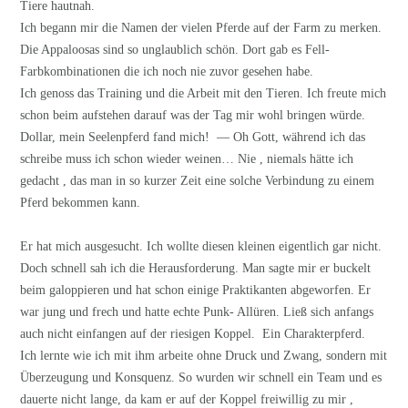
Tiere hautnah.
Ich begann mir die Namen der vielen Pferde auf der Farm zu merken.
Die Appaloosas sind so unglaublich schön. Dort gab es Fell-
Farbkombinationen die ich noch nie zuvor gesehen habe.
Ich genoss das Training und die Arbeit mit den Tieren. Ich freute mich
schon beim aufstehen darauf was der Tag mir wohl bringen würde.
Dollar, mein Seelenpferd fand mich! — Oh Gott, während ich das
schreibe muss ich schon wieder weinen… Nie , niemals hätte ich
gedacht , das man in so kurzer Zeit eine solche Verbindung zu einem
Pferd bekommen kann.
Er hat mich ausgesucht. Ich wollte diesen kleinen eigentlich gar nicht.
Doch schnell sah ich die Herausforderung. Man sagte mir er buckelt
beim galoppieren und hat schon einige Praktikanten abgeworfen. Er
war jung und frech und hatte echte Punk- Allüren. Ließ sich anfangs
auch nicht einfangen auf der riesigen Koppel. Ein Charakterpferd.
Ich lernte wie ich mit ihm arbeite ohne Druck und Zwang, sondern mit
Überzeugung und Konsquenz. So wurden wir schnell ein Team und es
dauerte nicht lange, da kam er auf der Koppel freiwillig zu mir ,