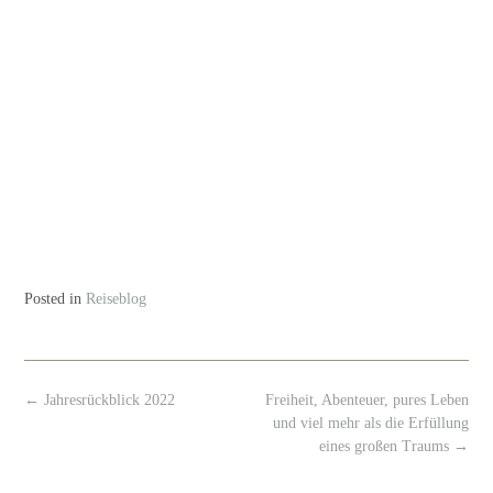
Posted in
Reiseblog
Post
←
Jahresrückblick 2022
Freiheit, Abenteuer, pures Leben
navigation
und viel mehr als die Erfüllung
eines großen Traums
→