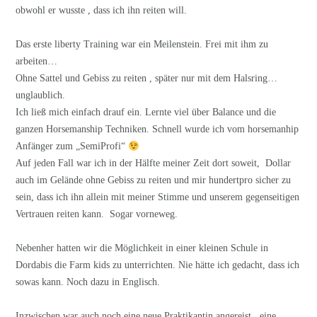
obwohl er wusste , dass ich ihn reiten will.
Das erste liberty Training war ein Meilenstein. Frei mit ihm zu
arbeiten…
Ohne Sattel und Gebiss zu reiten , später nur mit dem Halsring…
unglaublich.
Ich ließ mich einfach drauf ein. Lernte viel über Balance und die
ganzen Horsemanship Techniken. Schnell wurde ich vom horsemanhip
Anfänger zum „SemiProfi“
Auf jeden Fall war ich in der Hälfte meiner Zeit dort soweit, Dollar
auch im Gelände ohne Gebiss zu reiten und mir hundertpro sicher zu
sein, dass ich ihn allein mit meiner Stimme und unserem gegenseitigen
Vertrauen reiten kann. Sogar vorneweg.
Nebenher hatten wir die Möglichkeit in einer kleinen Schule in
Dordabis die Farm kids zu unterrichten. Nie hätte ich gedacht, dass ich
sowas kann. Noch dazu in Englisch.
Inzwischen war auch noch eine neue Praktikantin angereist , eine