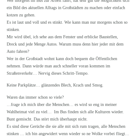
Wer morgens im Bus zur Arbeit fährt, hat sehr gut die Möglichkeit sich
ein Bild des aktuellen Alltags in Großstädten zu machen oder einfach
kotzen zu gehen.
Es ist laut und voll und es stinkt. Wie kann man nur morgens schon so
stinken.
Mir wird übel, ich sehe aus dem Fenster und erblicke Baustellen,
Dreck und jede Menge Autos. Warum muss denn hier jeder mit dem
Auto fahren?
Wer in der Großstadt wohnt kann doch bequem die Öffentlichen
nehmen. Dann würde man auch schneller voran kommen im
Straßenverkehr… Nervig dieses Schritt-Tempo.
Keine Parkplätze… glänzendes Blech, Krach und Smog.
Waren das immer schon so viele?
…frage ich mich über die Menschen… es wird so eng in meiner
Wahlheimat viel zu viel… Im Bus finden sich alle Kulturen wieder.
Bunt gemischt. Das stört mich überhaupt nicht.
Es sind diese Gerüche die sie alle mit sich rum tragen, alle Menschen
stinken … ich bin angewidert wenn wieder so ne Wolke vorbei fliegt…