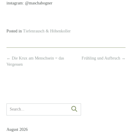
instagram: @maschabogner
Posted in
Tiefenrausch & Höhenkoller
Post
←
Die Krux am Menschsein = das
Frühling und Aufbruch
→
navigation
Vergessen
August 2026