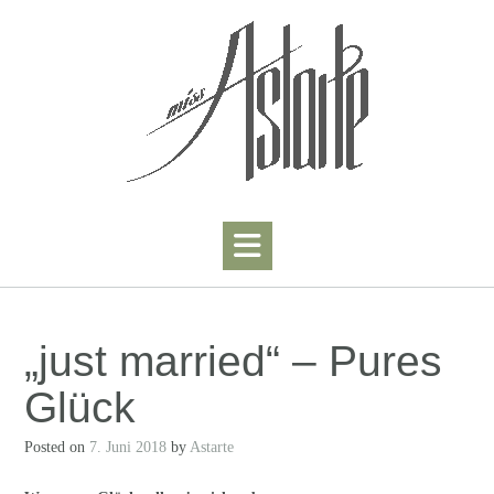
Skip
to
content
„just married“ – Pures
Glück
Posted on
7. Juni 2018
by
Astarte