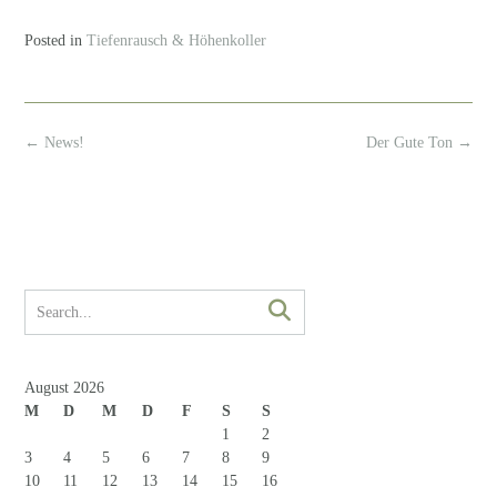
Posted in
Tiefenrausch & Höhenkoller
Post
←
News!
Der Gute Ton
→
navigation
August 2026
M
D
M
D
F
S
S
1
2
3
4
5
6
7
8
9
10
11
12
13
14
15
16