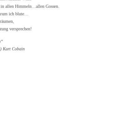
l…in allen Himmeln…allen Gossen.
arum ich blute…
Träumen,
tzung versprechen!
n“
) Kurt Cobain