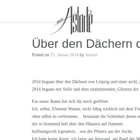
Skip
to
content
Über den Dächern d
Posted on
21. Januar 2014
by
Astarte
2014 begann über den Dächern von Leipzig und einer nicht_l
2014 begann mit Stille und dem zustimmenden_Glitzern der
Ein neuer Raum hat sich für mich geöffnet.
Ich, selbst, Element Wasser, nicht fähig wirklich mit dem Feu
ohne selbst zu verbrennen… bestaunte die Schönheit dieses e
der so brennend hell über den Häusern auf flammte…
hoffnungsvoll irgendwie…wie der Phönix aus der Asche.
Ich habe keine Angst, ich tanze am Abgrund, am Rand der 