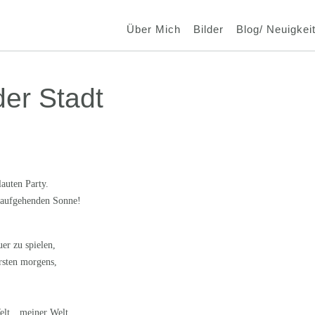
Über Mich
Bilder
Blog/ Neuigkei
er Stadt
auten Party.
 aufgehenden Sonne!
er zu spielen,
rsten morgens,
Welt…meiner Welt.