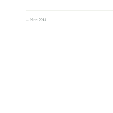
Post
←
News 2014
navigation