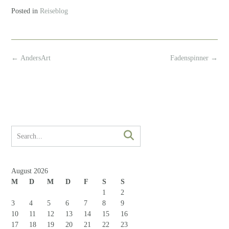
Posted in
Reiseblog
Post
←
AndersArt
Fadenspinner
→
navigation
August 2026
M
D
M
D
F
S
S
1
2
3
4
5
6
7
8
9
10
11
12
13
14
15
16
17
18
19
20
21
22
23