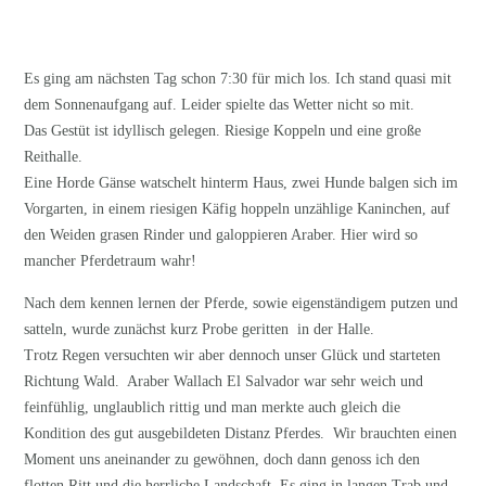
Es ging am nächsten Tag schon 7:30 für mich los. Ich stand quasi mit
dem Sonnenaufgang auf. Leider spielte das Wetter nicht so mit.
Das Gestüt ist idyllisch gelegen. Riesige Koppeln und eine große
Reithalle.
Eine Horde Gänse watschelt hinterm Haus, zwei Hunde balgen sich im
Vorgarten, in einem riesigen Käfig hoppeln unzählige Kaninchen, auf
den Weiden grasen Rinder und galoppieren Araber. Hier wird so
mancher Pferdetraum wahr!
Nach dem kennen lernen der Pferde, sowie eigenständigem putzen und
satteln, wurde zunächst kurz Probe geritten in der Halle.
Trotz Regen versuchten wir aber dennoch unser Glück und starteten
Richtung Wald. Araber Wallach El Salvador war sehr weich und
feinfühlig, unglaublich rittig und man merkte auch gleich die
Kondition des gut ausgebildeten Distanz Pferdes. Wir brauchten einen
Moment uns aneinander zu gewöhnen, doch dann genoss ich den
flotten Ritt und die herrliche Landschaft. Es ging in langen Trab und