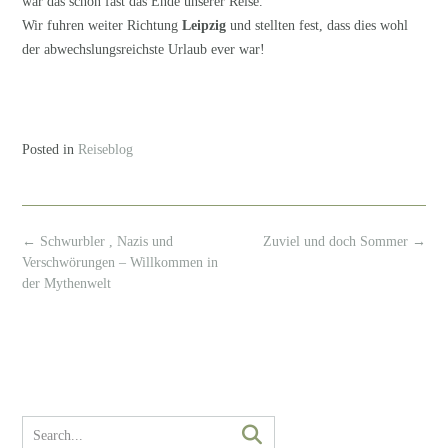
war das schon fast das Ende unserer Reise.
Wir fuhren weiter Richtung
Leipzig
und stellten fest, dass dies wohl
der abwechslungsreichste Urlaub ever war!
Posted in
Reiseblog
Post
←
Schwurbler , Nazis und
Zuviel und doch Sommer
→
navigation
Verschwörungen – Willkommen in
der Mythenwelt